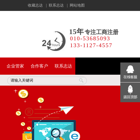
收藏志达
|
联系志达
|
网站地图
15年
专注工商注册
010-53685093
133-1127-4557
企业管家
合作客户
联系志达