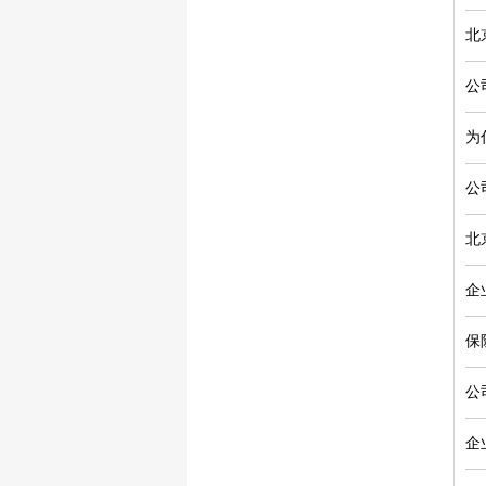
北
公
为
公
北
企
保
公
企