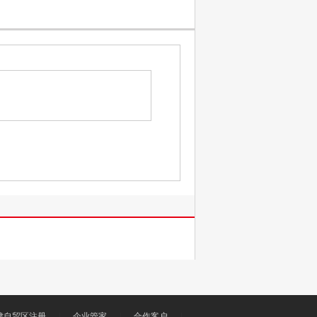
津自贸区注册
|
企业管家
|
合作客户
|