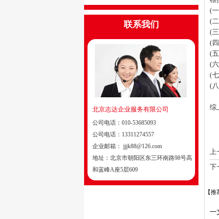
(
(
联系我们
(
(
(
(
(
(
综
北京志达企业服务有限公司
公司电话：
010-53685093
公司电话：
13311274557
企业邮箱：
jjjk88@126.com
上
地址：
北京市朝阳区东三环南路98号高
下
和蓝峰A座5层609
【推
一