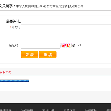
文关键字：
中华人民共和国公司法,公司章程,北京办照,注册公司
我要评论:
*
内 容：
验证码：
换一张
有
-
条评论
代理记账
|
社保登记
|
商标注册
|
执照变更
|
特行审批
|
天