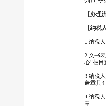
列市)税
【办理
【纳税
1.纳税
2.文书
心”栏
3.纳
盖章具
4.纳税
章。