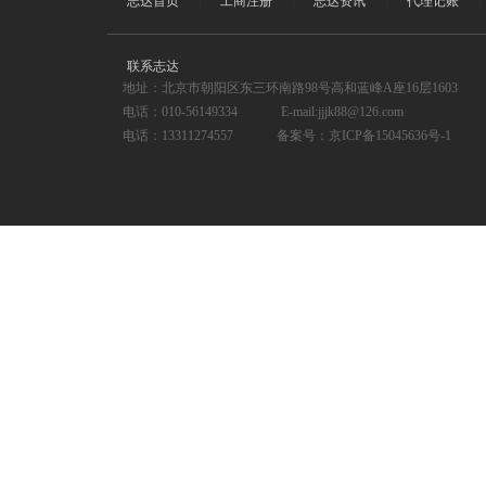
志达首页
|
工商注册
|
志达资讯
|
代理记账
|
联系志达
地址：北京市朝阳区东三环南路98号高和蓝峰A座16层1603
电话：010-56149334
E-mail:jjjk88@126.com
电话：13311274557
备案号：
京ICP备15045636号-1