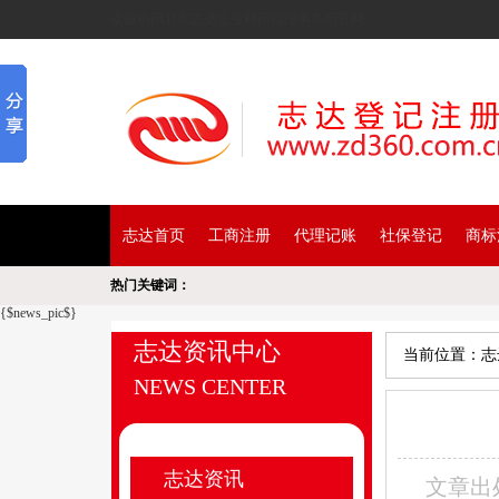
欢迎访问北京志达企业顾问代理事务所官网
>
志达首页
工商注册
代理记账
社保登记
商标
热门关键词：
{$news_pic$}
志达资讯中心
当前位置：
志
NEWS CENTER
志达资讯
文章出