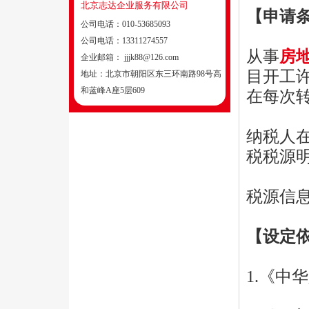
北京志达企业服务有限公司
【申请
公司电话：
010-53685093
公司电话：
13311274557
从事
房
企业邮箱：
jjjk88@126.com
目开工
地址：
北京市朝阳区东三环南路98号高
和蓝峰A座5层609
在每次
纳税人
税税源
税源信
【设定
1.《中