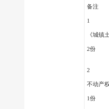
备注
1
《城镇
2份
2
不动产
1份