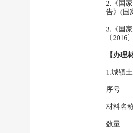
2.《
告》(国
3.《国
〔2016
【办理
1.城镇
序号
材料名
数量